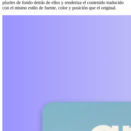
píxeles de fondo detrás de ellos y renderiza el contenido traducido
con el mismo estilo de fuente, color y posición que el original.