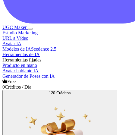
UGC Maker
Estudio Marketing
URL a Vídeo
Avatar IA
Modelos de IA
Seedance 2.5
Herramientas de IA
Herramientas fijadas
Producto en mano
Avatar hablante IA
Generador de Poses con IA
Free
0
Créditos / Día
120 Créditos