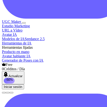
UGC Maker
Estudio Marketing
URL a Vídeo
Avatar IA
Modelos de IA
Seedance 2.5
Herramientas de IA
Herramientas fijadas
Producto en mano
Avatar hablante IA
Generador de Poses con IA
Free
0
Créditos / Día
Actualizar
-50%
Iniciar sesión