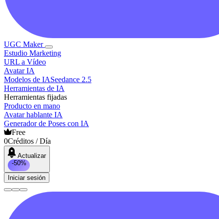
UGC Maker
Estudio Marketing
URL a Vídeo
Avatar IA
Modelos de IA
Seedance 2.5
Herramientas de IA
Herramientas fijadas
Producto en mano
Avatar hablante IA
Generador de Poses con IA
Free
0
Créditos / Día
Actualizar
-50%
Iniciar sesión