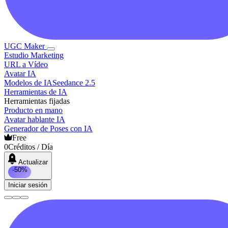
UGC Maker
Estudio Marketing
URL a Vídeo
Avatar IA
Modelos de IA
Seedance 2.5
Herramientas de IA
Herramientas fijadas
Producto en mano
Avatar hablante IA
Generador de Poses con IA
Free
0
Créditos / Día
Actualizar
-50%
Iniciar sesión