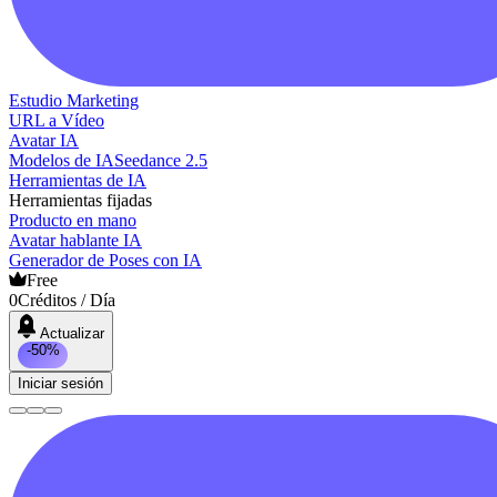
Estudio Marketing
URL a Vídeo
Avatar IA
Modelos de IA
Seedance 2.5
Herramientas de IA
Herramientas fijadas
Producto en mano
Avatar hablante IA
Generador de Poses con IA
Free
0
Créditos / Día
Actualizar
-50%
Iniciar sesión