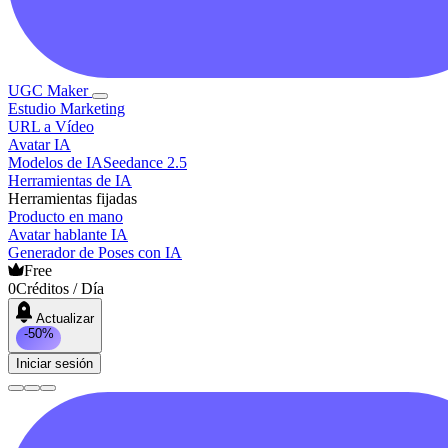
UGC Maker
Estudio Marketing
URL a Vídeo
Avatar IA
Modelos de IA
Seedance 2.5
Herramientas de IA
Herramientas fijadas
Producto en mano
Avatar hablante IA
Generador de Poses con IA
Free
0
Créditos / Día
Actualizar
-50%
Iniciar sesión