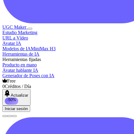
UGC Maker
Estudio Marketing
URL a Vídeo
Avatar IA
Modelos de IA
MiniMax H3
Herramientas de IA
Herramientas fijadas
Producto en mano
Avatar hablante IA
Generador de Poses con IA
Free
0
Créditos / Día
Actualizar
-50%
Iniciar sesión