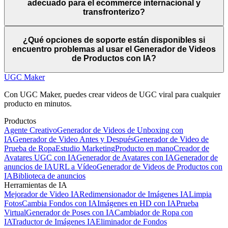
adecuado para el ecommerce internacional y
transfronterizo?
¿Qué opciones de soporte están disponibles si
encuentro problemas al usar el Generador de Videos
de Productos con IA?
UGC Maker
Con UGC Maker, puedes crear videos de UGC viral para cualquier
producto en minutos.
Productos
Agente Creativo
Generador de Videos de Unboxing con
IA
Generador de Video Antes y Después
Generador de Video de
Prueba de Ropa
Estudio Marketing
Producto en mano
Creador de
Avatares UGC con IA
Generador de Avatares con IA
Generador de
anuncios de IA
URL a Vídeo
Generador de Videos de Productos con
IA
Biblioteca de anuncios
Herramientas de IA
Mejorador de Video IA
Redimensionador de Imágenes IA
Limpia
Fotos
Cambia Fondos con IA
Imágenes en HD con IA
Prueba
Virtual
Generador de Poses con IA
Cambiador de Ropa con
IA
Traductor de Imágenes IA
Eliminador de Fondos