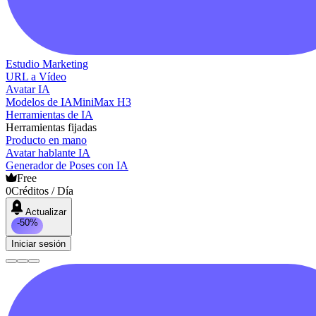
Estudio Marketing
URL a Vídeo
Avatar IA
Modelos de IA
MiniMax H3
Herramientas de IA
Herramientas fijadas
Producto en mano
Avatar hablante IA
Generador de Poses con IA
Free
0
Créditos / Día
Actualizar
-50%
Iniciar sesión