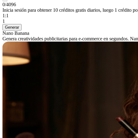
0/4096
Inicia sesión para obtener 10 créditos gratis diarios, luego 1 crédito p
1:1
1
Generar
Nano Banana
Genera creatividades publicitarias para e-commerce en segundos. Nano B